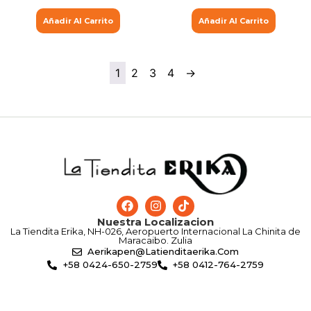
Añadir Al Carrito
Añadir Al Carrito
1
2
3
4
→
Nuestra Localizacion
La Tiendita Erika, NH-026, Aeropuerto Internacional La Chinita de
Maracaibo. Zulia
Aerikapen@latienditaerika.com
+58 0424-650-2759
+58 0412-764-2759