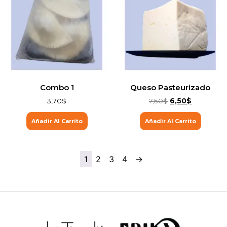
Combo 1
Queso Pasteurizado
3,70
$
7,50
$
6,50
$
Añadir Al Carrito
Añadir Al Carrito
1
2
3
4
→